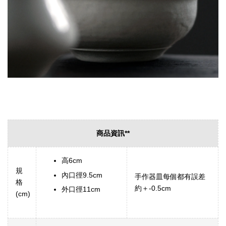
商品資訊**
高6cm
規
內口徑9.5cm
手作器皿每個都有誤差
格
約＋-0.5cm
外口徑11cm
(cm)