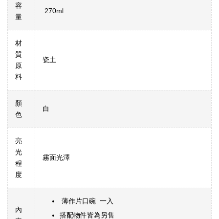
容
270ml
量
材
質
瓷土
原
料
顏
白
色
亮
光
霧面光澤
程
度
薄作片口碗 一入
內
搭配物件皆為另售​