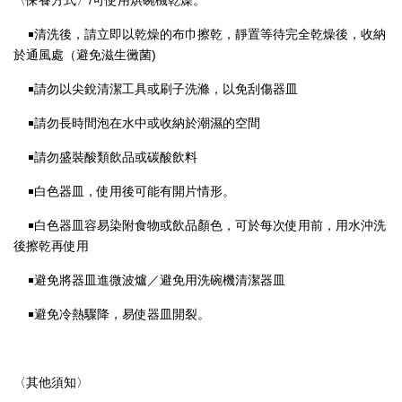
〈保養方式〉/可使用烘碗機乾燥。
￭清洗後，請立即以乾燥的布巾擦乾，靜置等待完全乾燥後，收納
於通風處（避免滋生黴菌)
￭請勿以尖銳清潔工具或刷子洗滌，以免刮傷器皿
￭請勿長時間泡在水中或收納於潮濕的空間
￭請勿盛裝酸類飲品或碳酸飲料
￭白色器皿，使用後可能有開片情形。
￭白色器皿容易染附食物或飲品顏色，可於每次使用前，用水沖洗
後擦乾再使用
￭避免將器皿進微波爐／避免用洗碗機清潔器皿
￭避免冷熱驟降，易使器皿開裂。
〈其他須知〉