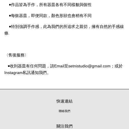
￭作品皆為手作，所有器皿各有不同樣貌與個性
￭每個器皿，即便同款，顏色形狀也會稍有不同
￭
特別強調手作感，此為我們的所追求之親切，擁有自然的手感線
條.
〈售後服務〉
￭
收到器皿有任何問題，請Email至setnistudio@gmail.com
；或於
Instagram私訊通知我們。
快速連結
聯絡我們
關注我們