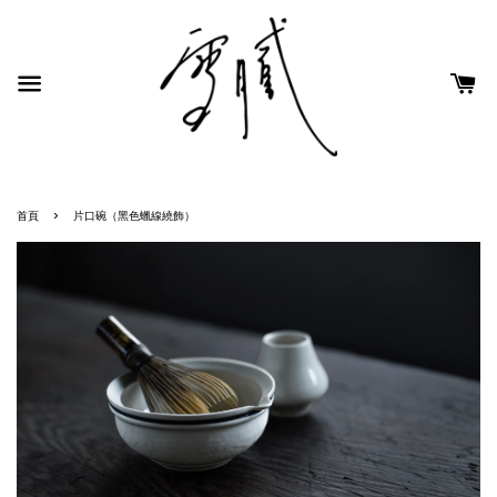
›
首頁
片口碗（黑色蠟線繞飾）